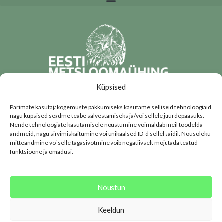
Küpsised
Parimate kasutajakogemuste pakkumiseks kasutame selliseid tehnoloogiaid
KIRJUTA MEILE 😊
nagu küpsised seadme teabe salvestamiseks ja/või sellele juurdepääsuks.
Nende tehnoloogiate kasutamisele nõustumine võimaldab meil töödelda
Annetused:
andmeid, nagu sirvimiskäitumine või unikaalsed ID-d sellel saidil. Nõusoleku
mitteandmine või selle tagasivõtmine võib negatiivselt mõjutada teatud
EESTI METSLOOMAÜHING EE952200221067573100
funktsioone ja omadusi.
SWIFT/BIC kood: HABAEE2X
Nr 9009933 – annetad 5€
Nõustun
Nr 9009955 – annetad 25€
Keeldun
0