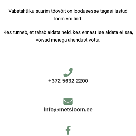
Vabatahtliku suurim töövõit on loodusesse tagasi lastud
loom või lind.
Kes tunneb, et tahab aidata neid, kes ennast ise aidata ei saa,
võivad meiega ühendust võtta.
+372 5632 2200
info@metsloom.ee