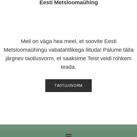
Eesti Metsloomaühing
Meil on väga hea meel, et soovite Eesti
Metsloomaühingu vabatahtlikega liituda! Palume täita
järgnev taotlusvorm, et saaksime Teist veidi rohkem
teada.
TAOTLUSVORM