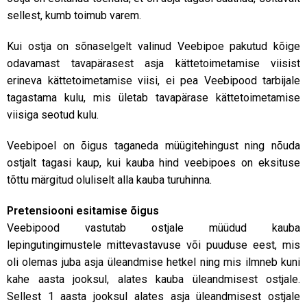
sellest, kumb toimub varem.
Kui ostja on sõnaselgelt valinud Veebipoe pakutud kõige
odavamast tavapärasest asja kättetoimetamise viisist
erineva kättetoimetamise viisi, ei pea Veebipood tarbijale
tagastama kulu, mis ületab tavapärase kättetoimetamise
viisiga seotud kulu.
Veebipoel on õigus taganeda müügitehingust ning nõuda
ostjalt tagasi kaup, kui kauba hind veebipoes on eksituse
tõttu märgitud oluliselt alla kauba turuhinna.
Pretensiooni esitamise õigus
Veebipood vastutab ostjale müüdud kauba
lepingutingimustele mittevastavuse või puuduse eest, mis
oli olemas juba asja üleandmise hetkel ning mis ilmneb kuni
kahe aasta jooksul, alates kauba üleandmisest ostjale.
Sellest 1 aasta jooksul alates asja üleandmisest ostjale