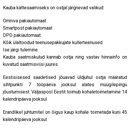
Kauba kättesaamiseks on ostjal järgnevad valikud:
Omniva pakiautomaat
Smartpost pakiautomaat
DPD pakiautomaat
Kõik ülaltoodud teenusepakkujate kullerteenused
Ise järgi tulemine
Kauba saatmiskulud kannab ostja ning vastav hinnainfo on
kuvatud saatmisviisi juures.
Eestisisesed saadetised jõuavad üldjuhul ostja määratud
sihtpunkti 7 tööpäeva jooksul alates müügilepingu
jõustumisest. Väljaspool Eestit toimub kohaletoimetamine 14
kalendripäeva jooksul.
Erandlikel juhtumitel on õigus kaup kohale toimetada kuni 45
kalendripäeva jooksul.