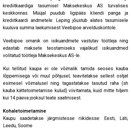
krediitkaardiga tasumisel Maksekeskus AS turvalises
keskkonnas. Müüjal puudub ligipääs kliendi panga ja
krediitkaardi andmetele. Leping jõustub alates tasumisele
kuuluva summa laekumisest Veebipoe arvelduskontole.
Veebipoe omanik on isikuandmete vastutav töötleja ning
edastab maksete teostamiseks vajalikud isikuandmed
volitatud töötleja Maksekeskus AS-le.
Kui tellitud kaupa ei ole võimalik tarnida seoses kauba
lõppemisega või muul põhjusel, teavitatakse sellest ostjat
esimesel võimalusel ning tagastatakse tasutud raha (sh
kauba kättetoimetamise kulud) viivitamata, kuid mitte hiljem
kui 14 päeva jooksul teate saatmisest.
Kohaletoimetamine
Kaupu saadetakse järgmistesse riikidesse: Eesti, Läti,
Leedu, Soome