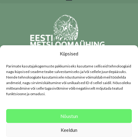
Küpsised
Parimate kasutajakogemuste pakkumiseks kasutame selliseid tehnoloogiaid
KIRJUTA MEILE 😊
nagu küpsised seadme teabe salvestamiseks ja/või sellele juurdepääsuks.
Nende tehnoloogiate kasutamisele nõustumine võimaldab meil töödelda
Annetused:
andmeid, nagu sirvimiskäitumine või unikaalsed ID-d sellel saidil. Nõusoleku
mitteandmine või selle tagasivõtmine võib negatiivselt mõjutada teatud
EESTI METSLOOMAÜHING EE952200221067573100
funktsioone ja omadusi.
SWIFT/BIC kood: HABAEE2X
Nr 9009933 – annetad 5€
Nõustun
Nr 9009955 – annetad 25€
Keeldun
0