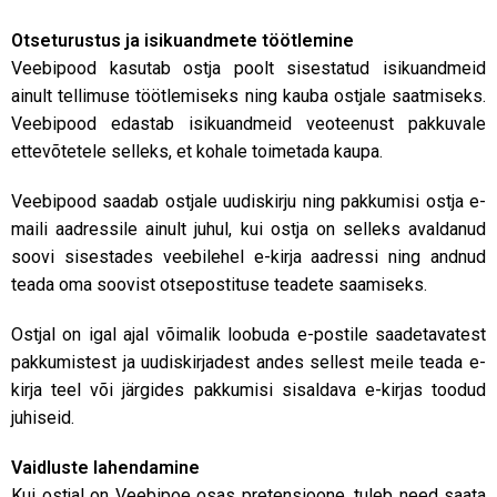
Otseturustus ja isikuandmete töötlemine
Veebipood kasutab ostja poolt sisestatud isikuandmeid
ainult tellimuse töötlemiseks ning kauba ostjale saatmiseks.
Veebipood edastab isikuandmeid veoteenust pakkuvale
ettevõtetele selleks, et kohale toimetada kaupa.
Veebipood saadab ostjale uudiskirju ning pakkumisi ostja e-
maili aadressile ainult juhul, kui ostja on selleks avaldanud
soovi sisestades veebilehel e-kirja aadressi ning andnud
teada oma soovist otsepostituse teadete saamiseks.
Ostjal on igal ajal võimalik loobuda e-postile saadetavatest
pakkumistest ja uudiskirjadest andes sellest meile teada e-
kirja teel või järgides pakkumisi sisaldava e-kirjas toodud
juhiseid.
Vaidluste lahendamine
Kui ostjal on Veebipoe osas pretensioone, tuleb need saata