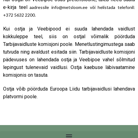
e-kirja teel
aadressile info@metsloom.ee või helistada telefonil:
+372 5632 2200.
Kui ostja ja Veebipood ei suuda lahendada vaidlust
kokkuleppe teel, siis on ostjal võimalik pöörduda
Tarbijavaidluste komisjoni poole. Menetlustingimustega saab
tutvuda ning avaldust esitada siin. Tarbijavaidluste komisjoni
pädevuses on lahendada ostja ja Veebipoe vahel sõlmitud
lepingust tulenevaid vaidlusi. Ostja kaebuse läbivaatamine
komisjonis on tasuta.
Ostja võib pöörduda Euroopa Liidu tarbijavaidlusi lahendava
platvormi poole.