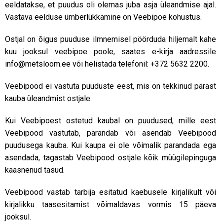
eeldatakse, et puudus oli olemas juba asja üleandmise ajal.
Vastava eelduse ümberlükkamine on Veebipoe kohustus.
Ostjal on õigus puuduse ilmnemisel pöörduda hiljemalt kahe
kuu jooksul veebipoe poole, saates e-kirja aadressile
info@metsloom.ee või helistada telefonil: +372 5632 2200.
Veebipood ei vastuta puuduste eest, mis on tekkinud pärast
kauba üleandmist ostjale.
Kui Veebipoest ostetud kaubal on puudused, mille eest
Veebipood vastutab, parandab või asendab Veebipood
puudusega kauba. Kui kaupa ei ole võimalik parandada ega
asendada, tagastab Veebipood ostjale kõik müügilepinguga
kaasnenud tasud.
Veebipood vastab tarbija esitatud kaebusele kirjalikult või
kirjalikku taasesitamist võimaldavas vormis 15 päeva
jooksul.