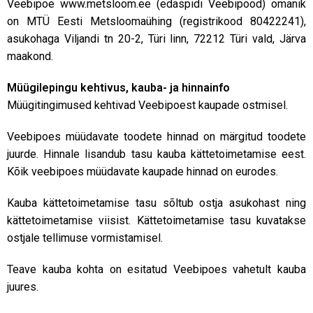
Veebipoe www.metsloom.ee (edaspidi Veebipood) omanik
on MTÜ Eesti Metsloomaühing (registrikood 80422241),
asukohaga Viljandi tn 20-2, Türi linn, 72212 Türi vald, Järva
maakond.
Müügilepingu kehtivus, kauba- ja hinnainfo
Müügitingimused kehtivad Veebipoest kaupade ostmisel.
Veebipoes müüdavate toodete hinnad on märgitud toodete
juurde. Hinnale lisandub tasu kauba kättetoimetamise eest.
Kõik veebipoes müüdavate kaupade hinnad on eurodes.
Kauba kättetoimetamise tasu sõltub ostja asukohast ning
kättetoimetamise viisist. Kättetoimetamise tasu kuvatakse
ostjale tellimuse vormistamisel.
Teave kauba kohta on esitatud Veebipoes vahetult kauba
juures.