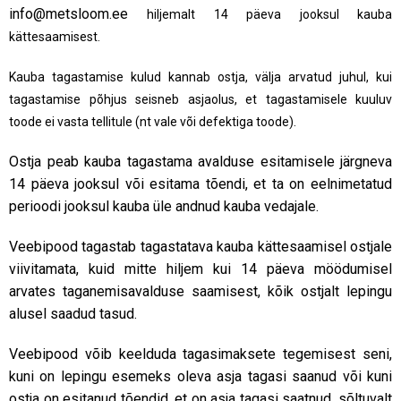
info@metsloom.ee
hiljemalt 14 päeva jooksul kauba
kättesaamisest.
Kauba tagastamise kulud kannab ostja, välja arvatud juhul, kui
tagastamise põhjus seisneb asjaolus, et tagastamisele kuuluv
toode ei vasta tellitule (nt vale või defektiga toode).
Ostja peab kauba tagastama avalduse esitamisele järgneva
14 päeva jooksul või esitama tõendi, et ta on eelnimetatud
perioodi jooksul kauba üle andnud kauba vedajale.
Veebipood tagastab tagastatava kauba kättesaamisel ostjale
viivitamata, kuid mitte hiljem kui 14 päeva möödumisel
arvates taganemisavalduse saamisest, kõik ostjalt lepingu
alusel saadud tasud.
Veebipood võib keelduda tagasimaksete tegemisest seni,
kuni on lepingu esemeks oleva asja tagasi saanud või kuni
ostja on esitanud tõendid, et on asja tagasi saatnud, sõltuvalt