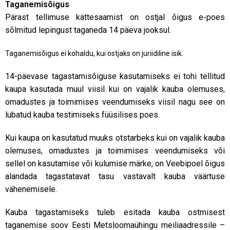
Taganemisõigus
Pärast tellimuse kättesaamist on ostjal õigus e-poes
sõlmitud lepingust taganeda 14 päeva jooksul.
Taganemisõigus ei kohaldu, kui ostjaks on juriidiline isik.
14-päevase tagastamisõiguse kasutamiseks ei tohi tellitud
kaupa kasutada muul viisil kui on vajalik kauba olemuses,
omadustes ja toimimises veendumiseks viisil nagu see on
lubatud kauba testimiseks füüsilises poes.
Kui kaupa on kasutatud muuks otstarbeks kui on vajalik kauba
olemuses, omadustes ja toimimises veendumiseks või
sellel on kasutamise või kulumise märke, on Veebipoel õigus
alandada tagastatavat tasu vastavalt kauba väärtuse
vähenemisele.
Kauba tagastamiseks tuleb esitada kauba ostmisest
taganemise soov Eesti Metsloomaühingu meiliaadressile –