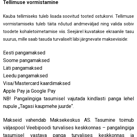
Tellimuse vormistamine
Kauba tellimiseks tuleb lisada soovitud tooted ostukorvi. Tellimuse
vormistamiseks tuleb täita nõutud andmeväljad ning valida sobiv
toodete kohaletoimetamise viis. Seejärel kuvatakse ekraanile tasu
suurus, mille saab tasuda turvaliselt läbi järgnevate makseviiside:
Eesti pangamaksed
Soome pangamaksed
Läti pangamaksed
Leedu pangamaksed
Visa/Mastercard kaardimaksed
Apple Pay ja Google Pay
NB! Pangalingiga tasumisel vajutada kindlasti panga lehel
nupule „Tagasi kaupmehe juurde“.
Makseid vahendab Maksekeskus AS. Tasumine toimub
väljaspool Veebipoodi turvalises keskkonnas – pangalingiga
tasumisel vastava panga turvalises keskkonnas ja